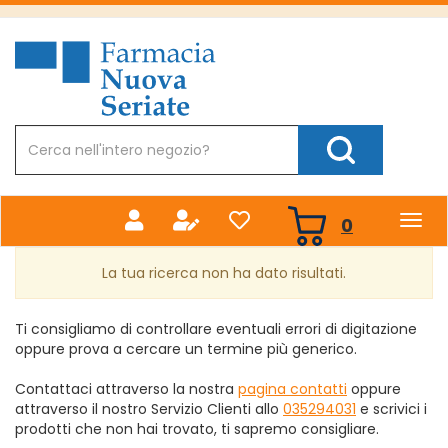
Passa
al
Farmacia
contenuto
Nuova
principale
Cerca
Prodotto
Cerca Prodotto
prodotti
0
inseriti
La tua ricerca non ha dato risultati.
Ti consigliamo di controllare eventuali errori di digitazione
oppure prova a cercare un termine più generico.
Contattaci attraverso la nostra
pagina contatti
oppure
attraverso il nostro Servizio Clienti allo
035294031
e scrivici i
prodotti che non hai trovato, ti sapremo consigliare.