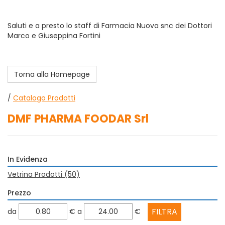
Saluti e a presto lo staff di Farmacia Nuova snc dei Dottori
Marco e Giuseppina Fortini
Torna alla Homepage
/
Catalogo Prodotti
DMF PHARMA FOODAR Srl
In Evidenza
Vetrina Prodotti
(50)
Prezzo
filtra
filtra
da
€
a
€
da
a