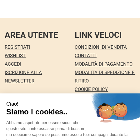
AREA UTENTE
LINK VELOCI
REGISTRATI
CONDIZIONI DI VENDITA
WISHLIST
CONTATTI
ACCEDI
MODALITÀ DI PAGAMENTO
ISCRIZIONE ALLA
MODALITÀ DI SPEDIZIONE E
NEWSLETTER
RITIRO
COOKIE POLICY
INFORMATIVA PRIVACY
Farmacia Nuova snc dei Dottori Marco e
Giuseppina Fortini
- Via Italia 72 24068 Seriate (BG)
marforti@tin.it
|
Tel.: 035294031
| P.Iva: 03258590169 |