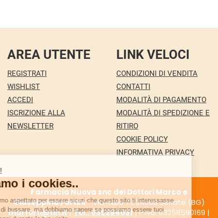
AREA UTENTE
LINK VELOCI
REGISTRATI
CONDIZIONI DI VENDITA
WISHLIST
CONTATTI
ACCEDI
MODALITÀ DI PAGAMENTO
ISCRIZIONE ALLA
MODALITÀ DI SPEDIZIONE E
NEWSLETTER
RITIRO
COOKIE POLICY
INFORMATIVA PRIVACY
Farmacia Nuova snc dei Dottori Marco e
Giuseppina Fortini
- Via Italia 72 24068 Seriate (BG)
marforti@tin.it
|
Tel.: 035294031
| P.Iva: 03258590169 |