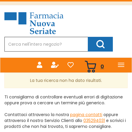
Passa
al
Farmacia
contenuto
Nuova
principale
Cerca
Prodotto
Cerca Prodotto
prodotti
0
inseriti
La tua ricerca non ha dato risultati.
Ti consigliamo di controllare eventuali errori di digitazione
oppure prova a cercare un termine più generico.
Contattaci attraverso la nostra
pagina contatti
oppure
attraverso il nostro Servizio Clienti allo
035294031
e scrivici i
prodotti che non hai trovato, ti sapremo consigliare.