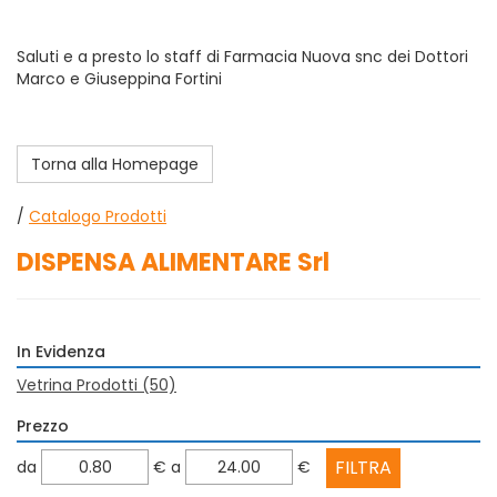
Saluti e a presto lo staff di Farmacia Nuova snc dei Dottori
Marco e Giuseppina Fortini
Torna alla Homepage
/
Catalogo Prodotti
DISPENSA ALIMENTARE Srl
In Evidenza
Vetrina Prodotti
(50)
Prezzo
filtra
filtra
da
€
a
€
da
a