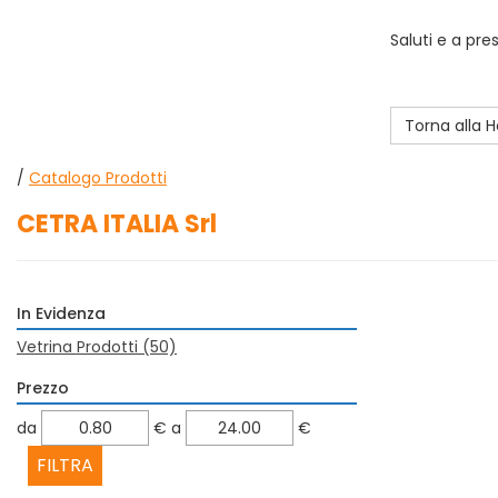
Saluti e a pre
Torna alla
/
Catalogo Prodotti
CETRA ITALIA Srl
In Evidenza
Vetrina Prodotti
(50)
Prezzo
filtra
filtra
da
€
a
€
da
a