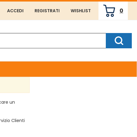
0
ACCEDI
REGISTRATI
WISHLIST
ARTICOLI
INSERITI
Cerca P
rcare un
vizio Clienti