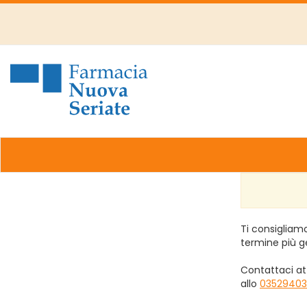
Passa
al
contenuto
principale
Farmacia
Nuova
Ti consigliamo
termine più g
Contattaci at
allo
03529403