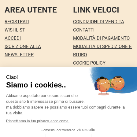
AREA UTENTE
LINK VELOCI
REGISTRATI
CONDIZIONI DI VENDITA
WISHLIST
CONTATTI
ACCEDI
MODALITÀ DI PAGAMENTO
ISCRIZIONE ALLA
MODALITÀ DI SPEDIZIONE E
NEWSLETTER
RITIRO
COOKIE POLICY
INFORMATIVA PRIVACY
Farmacia Nuova snc dei Dottori Marco e
Giuseppina Fortini
- Via Italia 72 24068 Seriate (BG)
marforti@tin.it
|
Tel.: 035294031
| P.Iva: 03258590169 |
Numero R.E.A.:
Powered by
Prenofa