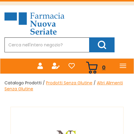
Passa
al
Farmacia
contenuto
Nuova
principale
Cerca
Prodotto
Cerca Prodotto
prodotti
0
inseriti
Catalogo Prodotti /
Prodotti Senza Glutine
/
Altri Alimenti
Senza Glutine