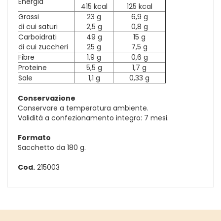
Energia
415 kcal
125 kcal
Grassi
23 g
6,9 g
di cui saturi
2,5 g
0,8 g
Carboidrati
49 g
15 g
di cui zuccheri
25 g
7,5 g
Fibre
1,9 g
0,6 g
Proteine
5,5 g
1,7 g
Sale
1,1 g
0,33 g
Conservazione
Conservare a temperatura ambiente.
Validità a confezionamento integro: 7 mesi.
Formato
Sacchetto da 180 g.
Cod.
215003