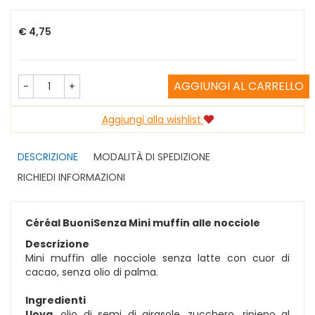
Prezzo
€ 4,75
AGGIUNGI AL CARRELLO
-
+
Aggiungi alla wishlist
DESCRIZIONE
MODALITÀ DI SPEDIZIONE
RICHIEDI INFORMAZIONI
Céréal BuoniSenza Mini muffin alle nocciole
Descrizione
Mini muffin alle nocciole senza latte con cuor di
cacao, senza olio di palma.
Ingredienti
Uova
, olio di semi di girasole, zucchero, ripieno al