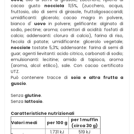
cacao gusto
nocciola
11,5%, (zucchero, acqua,
fruttosio, olio di semi di girasole, fruttoligosaccaridi;
umidificanti: glicerolo; cacao magro in polvere,
bianco d'
uovo
in polvere; gelificante: alginato di
sodio, pectine; aroma; correttori di acidità: fosfati di
calcio; addensanti: cloruro di calcio), farina di riso,
fecola di patate; umidificante: glicerolo vegetale;
nocciole
tostate 5,3%; addensante: farina di semi di
guar; agenti lievitanti: acido citrico, carbonati di sodio;
emulsionanti: lecitine; amido di tapioca, aroma
(aroma, alcol etilico), sale. Con cacao certificato
UTZ.
Può contenere tracce di
soia e altra frutta a
guscio
.
Senza
glutine
.
Senza
lattosio
.
Caratteristiche nutrizionali
per 1 muffin
Valori medi
per 100 g
(circa 30 g)
1.731 kJ
519 kJ