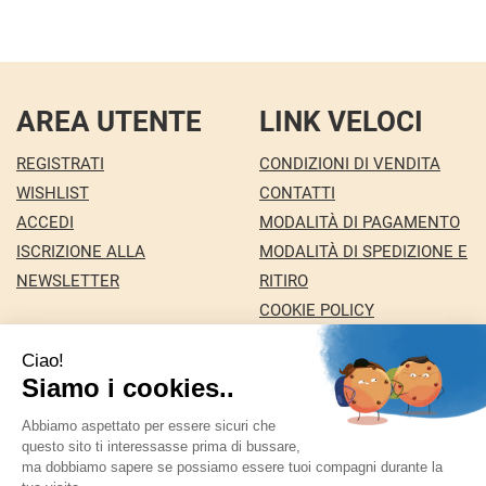
AREA UTENTE
LINK VELOCI
REGISTRATI
CONDIZIONI DI VENDITA
WISHLIST
CONTATTI
ACCEDI
MODALITÀ DI PAGAMENTO
ISCRIZIONE ALLA
MODALITÀ DI SPEDIZIONE E
NEWSLETTER
RITIRO
COOKIE POLICY
INFORMATIVA PRIVACY
Farmacia Nuova snc dei Dottori Marco e
Giuseppina Fortini
- Via Italia 72 24068 Seriate (BG)
marforti@tin.it
|
Tel.: 035294031
| P.Iva: 03258590169 |