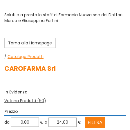
Saluti e a presto lo staff di Farmacia Nuova snc dei Dottori
Marco e Giuseppina Fortini
Torna alla Homepage
/
Catalogo Prodotti
CAROFARMA Srl
In Evidenza
Vetrina Prodotti
(50)
Prezzo
filtra
filtra
da
€
a
€
da
a