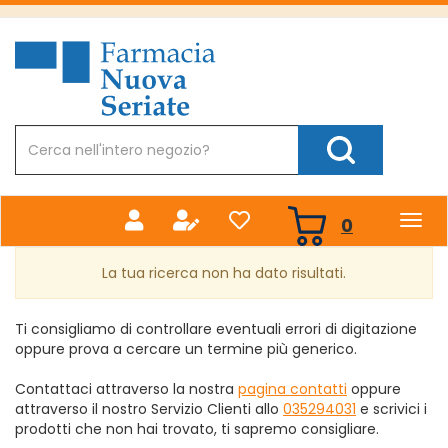
Passa
al
Farmacia
contenuto
Nuova
principale
Cerca
Prodotto
Cerca Prodotto
prodotti
0
inseriti
La tua ricerca non ha dato risultati.
Ti consigliamo di controllare eventuali errori di digitazione
oppure prova a cercare un termine più generico.
Contattaci attraverso la nostra
pagina contatti
oppure
attraverso il nostro Servizio Clienti allo
035294031
e scrivici i
prodotti che non hai trovato, ti sapremo consigliare.