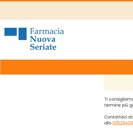
Passa
al
contenuto
principale
Farmacia
Nuova
Ti consigliamo
termine più g
Contattaci at
allo
03529403