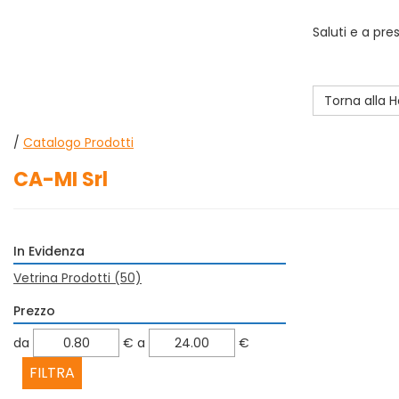
Saluti e a pre
Torna alla
/
Catalogo Prodotti
CA-MI Srl
In Evidenza
Vetrina Prodotti
(50)
Prezzo
filtra
filtra
da
€
a
€
da
a