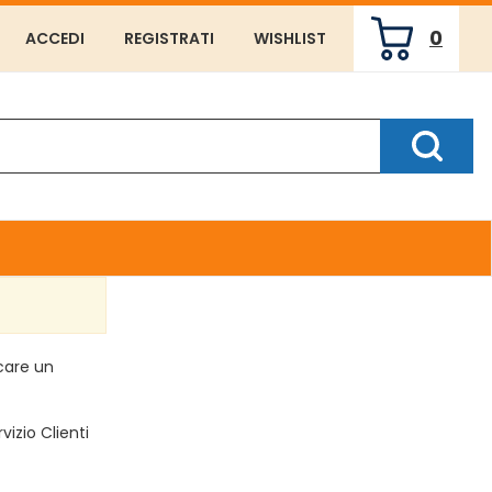
0
ACCEDI
REGISTRATI
WISHLIST
ARTICOLI
INSERITI
Cerca P
rcare un
vizio Clienti