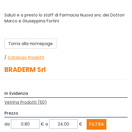
Saluti e a presto lo staff di Farmacia Nuova snc dei Dottori
Marco e Giuseppina Fortini
Torna alla Homepage
/
Catalogo Prodotti
BRADERM Srl
In Evidenza
Vetrina Prodotti
(50)
Prezzo
filtra
filtra
da
€
a
€
da
a