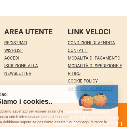
AREA UTENTE
LINK VELOCI
REGISTRATI
CONDIZIONI DI VENDITA
WISHLIST
CONTATTI
ACCEDI
MODALITÀ DI PAGAMENTO
ISCRIZIONE ALLA
MODALITÀ DI SPEDIZIONE E
NEWSLETTER
RITIRO
COOKIE POLICY
INFORMATIVA PRIVACY
Farmacia Nuova snc dei Dottori Marco e
Giuseppina Fortini
- Via Italia 72 24068 Seriate (BG)
marforti@tin.it
|
Tel.: 035294031
| P.Iva: 03258590169 |