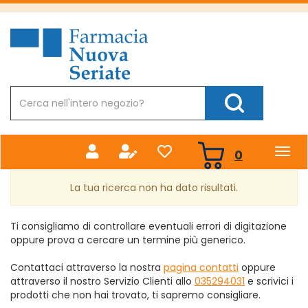
Passa
al
Farmacia
contenuto
Nuova
principale
Cerca
Prodotto
Cerca Prodotto
prodotti
0
inseriti
La tua ricerca non ha dato risultati.
Ti consigliamo di controllare eventuali errori di digitazione
oppure prova a cercare un termine più generico.
Contattaci attraverso la nostra
pagina contatti
oppure
attraverso il nostro Servizio Clienti allo
035294031
e scrivici i
prodotti che non hai trovato, ti sapremo consigliare.