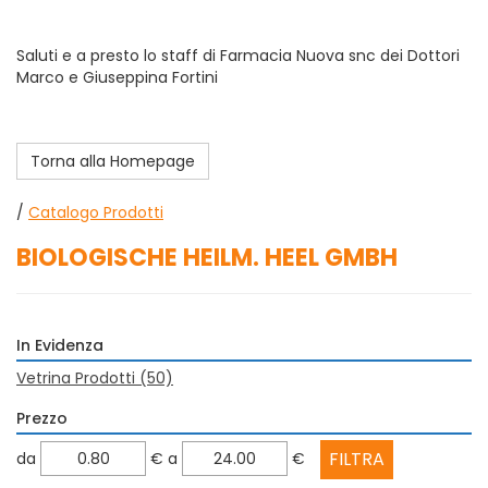
Saluti e a presto lo staff di Farmacia Nuova snc dei Dottori
Marco e Giuseppina Fortini
Torna alla Homepage
/
Catalogo Prodotti
BIOLOGISCHE HEILM. HEEL GMBH
In Evidenza
Vetrina Prodotti
(50)
Prezzo
filtra
filtra
da
€
a
€
da
a