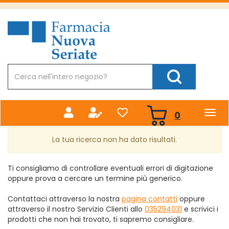
Passa
al
Farmacia
contenuto
Nuova
principale
Cerca
Prodotto
Cerca Prodotto
prodotti
0
inseriti
La tua ricerca non ha dato risultati.
Ti consigliamo di controllare eventuali errori di digitazione
oppure prova a cercare un termine più generico.
Contattaci attraverso la nostra
pagina contatti
oppure
attraverso il nostro Servizio Clienti allo
035294031
e scrivici i
prodotti che non hai trovato, ti sapremo consigliare.