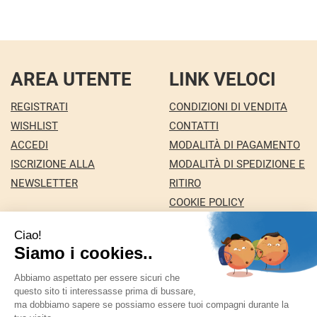
AREA UTENTE
LINK VELOCI
REGISTRATI
CONDIZIONI DI VENDITA
WISHLIST
CONTATTI
ACCEDI
MODALITÀ DI PAGAMENTO
ISCRIZIONE ALLA
MODALITÀ DI SPEDIZIONE E
NEWSLETTER
RITIRO
COOKIE POLICY
INFORMATIVA PRIVACY
Farmacia Nuova snc dei Dottori Marco e
Giuseppina Fortini
- Via Italia 72 24068 Seriate (BG)
marforti@tin.it
|
Tel.: 035294031
| P.Iva: 03258590169 |