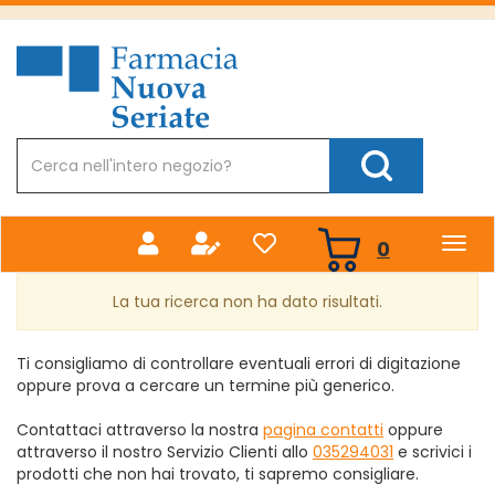
Passa
al
Farmacia
contenuto
Nuova
principale
Cerca
Prodotto
Cerca Prodotto
prodotti
0
inseriti
La tua ricerca non ha dato risultati.
Ti consigliamo di controllare eventuali errori di digitazione
oppure prova a cercare un termine più generico.
Contattaci attraverso la nostra
pagina contatti
oppure
attraverso il nostro Servizio Clienti allo
035294031
e scrivici i
prodotti che non hai trovato, ti sapremo consigliare.