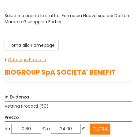
Saluti e a presto lo staff di Farmacia Nuova snc dei Dottori
Marco e Giuseppina Fortini
Torna alla Homepage
/
Catalogo Prodotti
BIOGROUP SpA SOCIETA' BENEFIT
In Evidenza
Vetrina Prodotti
(50)
Prezzo
filtra
filtra
da
€
a
€
da
a