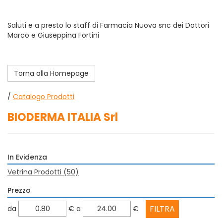
Saluti e a presto lo staff di Farmacia Nuova snc dei Dottori
Marco e Giuseppina Fortini
Torna alla Homepage
/
Catalogo Prodotti
BIODERMA ITALIA Srl
In Evidenza
Vetrina Prodotti
(50)
Prezzo
filtra
filtra
da
€
a
€
da
a