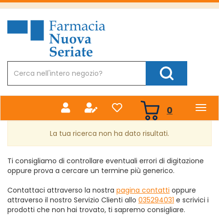
Passa
al
Farmacia
contenuto
Nuova
principale
Cerca
Prodotto
Cerca Prodotto
prodotti
0
inseriti
La tua ricerca non ha dato risultati.
Ti consigliamo di controllare eventuali errori di digitazione
oppure prova a cercare un termine più generico.
Contattaci attraverso la nostra
pagina contatti
oppure
attraverso il nostro Servizio Clienti allo
035294031
e scrivici i
prodotti che non hai trovato, ti sapremo consigliare.