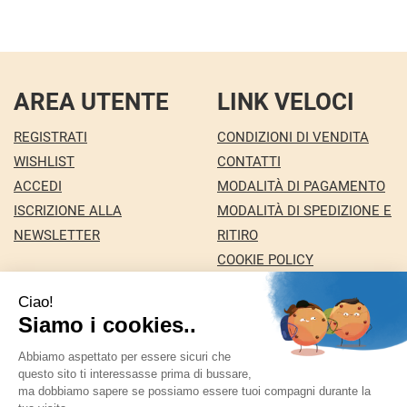
AREA UTENTE
LINK VELOCI
REGISTRATI
CONDIZIONI DI VENDITA
WISHLIST
CONTATTI
ACCEDI
MODALITÀ DI PAGAMENTO
ISCRIZIONE ALLA
MODALITÀ DI SPEDIZIONE E
NEWSLETTER
RITIRO
COOKIE POLICY
INFORMATIVA PRIVACY
Farmacia Nuova snc dei Dottori Marco e
Giuseppina Fortini
- Via Italia 72 24068 Seriate (BG)
marforti@tin.it
|
Tel.: 035294031
| P.Iva: 03258590169 |