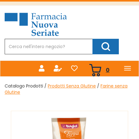
Passa
al
Farmacia
contenuto
Nuova
principale
Cerca
Prodotto
Cerca Prodotto
prodotti
0
inseriti
Catalogo Prodotti /
Prodotti Senza Glutine
/
Farine senza
Glutine