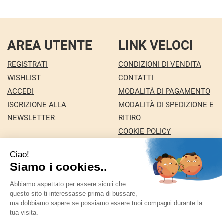
AREA UTENTE
LINK VELOCI
REGISTRATI
CONDIZIONI DI VENDITA
WISHLIST
CONTATTI
ACCEDI
MODALITÀ DI PAGAMENTO
ISCRIZIONE ALLA
MODALITÀ DI SPEDIZIONE E
NEWSLETTER
RITIRO
COOKIE POLICY
INFORMATIVA PRIVACY
Farmacia Nuova snc dei Dottori Marco e
Giuseppina Fortini
- Via Italia 72 24068 Seriate (BG)
marforti@tin.it
|
Tel.: 035294031
| P.Iva: 03258590169 |
Numero R.E.A.: