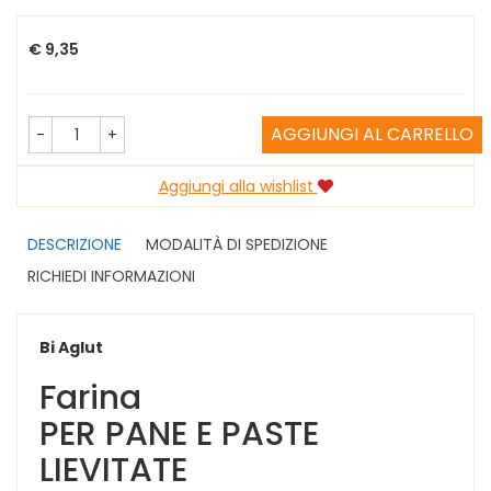
Prezzo
€ 9,35
AGGIUNGI AL CARRELLO
-
+
Aggiungi alla wishlist
DESCRIZIONE
MODALITÀ DI SPEDIZIONE
RICHIEDI INFORMAZIONI
Bi Aglut
Farina
PER PANE E PASTE
LIEVITATE