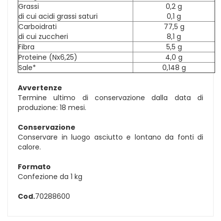
Grassi
0,2 g
di cui acidi grassi saturi
0,1 g
Carboidrati
77,5 g
di cui zuccheri
8,1 g
Fibra
5,5 g
Proteine (Nx6,25)
4,0 g
Sale*
0,148 g
Avvertenze
Termine ultimo di conservazione dalla data di
produzione: 18 mesi.
Conservazione
Conservare in luogo asciutto e lontano da fonti di
calore.
Formato
Confezione da 1 kg
Cod.
70288600