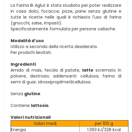
La Farina Bi Aglut è stata studiata per poter realizzare
in casa dolci, focacce, pizze, pane senza glutine e
tutte le ricette nelle quali è richiesto l'uso di farina
(gnocchi, salse, impasti).
Specificatamente formulata per persone celiache.
Modalità d'uso
Utilizzo a seconda della ricetta desiderata.
Per prodotti lievitati.
Ingredienti
Amido di mais, fecola di patate,
latte
scremato in
polvere, destrosio; addensanti: cellulosa, farina di
semi di guar, idrossipropilmetilcellulosa.
Senza
glutine
.
Contiene
lattosio
.
Valori nutrizionali
Valori medi
per 100 g
Energia
1.393 kJ/328 kcal