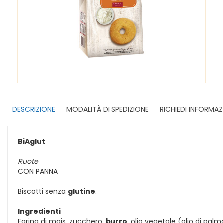
DESCRIZIONE
MODALITÀ DI SPEDIZIONE
RICHIEDI INFORMAZ
BiAglut
Ruote
CON PANNA
Biscotti senza
glutine
.
Ingredienti
Farina di mais, zucchero,
burro
, olio vegetale (olio di palm