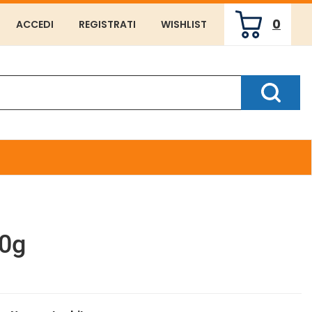
0
ACCEDI
REGISTRATI
WISHLIST
ARTICOLI
INSERITI
Cerca P
80g