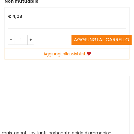
Non mutuabile
Prezzo
€ 4,08
AGGIUNGI AL CARRELLO
-
+
Aggiungi alla wishlist
i mais, agenti lievitanti: carbonato acido d’ammonio-