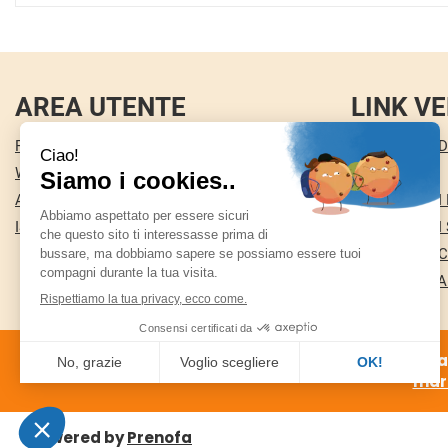
AREA UTENTE
LINK VE
REGISTRATI
CONDIZIONI D
WISHLIST
CONTATTI
ACCEDI
MODALITÀ DI
ISCRIZIONE ALLA NEWSLETTER
MODALITÀ DI 
COOKIE POLI
INFORMATIVA
Farmacia Nuova s
marf
Powered by
Prenofa