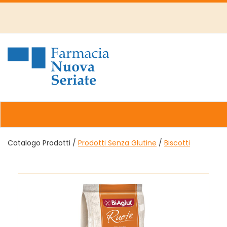
Passa
al
contenuto
principale
Farmacia
Nuova
Catalogo Prodotti /
Prodotti Senza Glutine
/
Biscotti