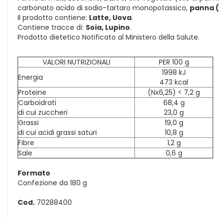
carbonato acido di sodio-tartaro monopotassico,
panna 
Il prodotto contiene:
Latte, Uova
.
Contiene tracce di:
Soia, Lupino
.
Prodotto dietetico Notificato al Ministero della Salute.
VALORI NUTRIZIONALI
PER 100 g
1998 kJ
Energia
473 kcal
Proteine
(Nx6,25) < 7,2 g
Carboidrati
68,4 g
di cui zuccheri
23,0 g
Grassi
19,0 g
di cui acidi grassi saturi
10,8 g
Fibre
1,2 g
Sale
0,6 g
Formato
Confezione da 180 g
Cod.
70288400