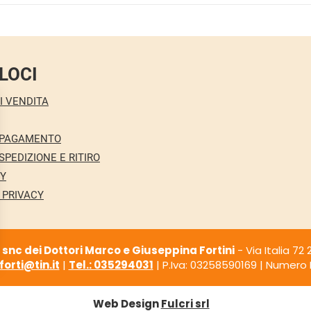
LOCI
I VENDITA
 PAGAMENTO
SPEDIZIONE E RITIRO
CY
 PRIVACY
nc dei Dottori Marco e Giuseppina Fortini
- Via Italia 72
orti@tin.it
|
Tel.: 035294031
| P.Iva: 03258590169 | Numero R.
Web Design
Fulcri srl