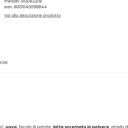
minsan: 913082208
ean: 8001040098844
Vai alla descrizione prodotto
IONI
a),
uova
, fecola di patate,
latte scremato in polvere
, amido d