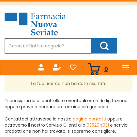
Passa
al
Farmacia
contenuto
Nuova
principale
Cerca
Prodotto
Cerca Prodotto
prodotti
0
inseriti
La tua ricerca non ha dato risultati.
Ti consigliamo di controllare eventuali errori di digitazione
oppure prova a cercare un termine più generico.
Contattaci attraverso la nostra
pagina contatti
oppure
attraverso il nostro Servizio Clienti allo
035294031
e scrivici i
prodotti che non hai trovato, ti sapremo consigliare.