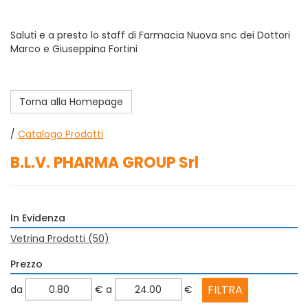
Saluti e a presto lo staff di Farmacia Nuova snc dei Dottori
Marco e Giuseppina Fortini
Torna alla Homepage
/
Catalogo Prodotti
B.L.V. PHARMA GROUP Srl
In Evidenza
Vetrina Prodotti
(50)
Prezzo
filtra
filtra
da
€
a
€
da
a