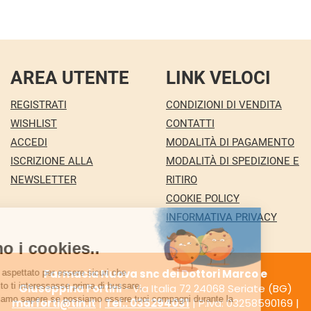
AREA UTENTE
LINK VELOCI
REGISTRATI
CONDIZIONI DI VENDITA
WISHLIST
CONTATTI
ACCEDI
MODALITÀ DI PAGAMENTO
ISCRIZIONE ALLA
MODALITÀ DI SPEDIZIONE E
NEWSLETTER
RITIRO
COOKIE POLICY
INFORMATIVA PRIVACY
Farmacia Nuova snc dei Dottori Marco e
Giuseppina Fortini
- Via Italia 72 24068 Seriate (BG)
marforti@tin.it
|
Tel.: 035294031
| P.Iva: 03258590169 |