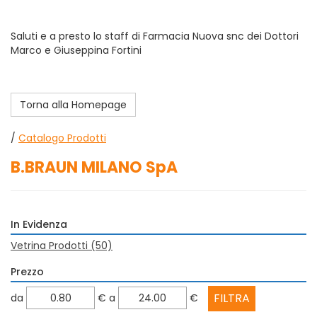
Saluti e a presto lo staff di Farmacia Nuova snc dei Dottori
Marco e Giuseppina Fortini
Torna alla Homepage
/
Catalogo Prodotti
B.BRAUN MILANO SpA
In Evidenza
Vetrina Prodotti
(50)
Prezzo
filtra
filtra
da
€
a
€
da
a