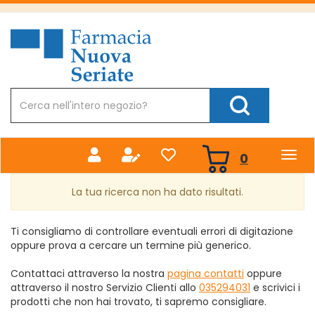
Passa
al
Farmacia
contenuto
Nuova
principale
Cerca
Prodotto
Cerca Prodotto
prodotti
0
inseriti
La tua ricerca non ha dato risultati.
Ti consigliamo di controllare eventuali errori di digitazione
oppure prova a cercare un termine più generico.
Contattaci attraverso la nostra
pagina contatti
oppure
attraverso il nostro Servizio Clienti allo
035294031
e scrivici i
prodotti che non hai trovato, ti sapremo consigliare.