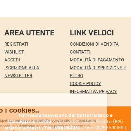
AREA UTENTE
LINK VELOCI
REGISTRATI
CONDIZIONI DI VENDITA
WISHLIST
CONTATTI
ACCEDI
MODALITÀ DI PAGAMENTO
ISCRIZIONE ALLA
MODALITÀ DI SPEDIZIONE E
NEWSLETTER
RITIRO
COOKIE POLICY
INFORMATIVA PRIVACY
Farmacia Nuova snc dei Dottori Marco e
Giuseppina Fortini
- Via Italia 72 24068 Seriate (BG)
marforti@tin.it
|
Tel.: 035294031
| P.Iva: 03258590169 |