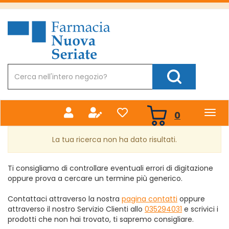
Passa
al
Farmacia
contenuto
Nuova
principale
Cerca
Prodotto
Cerca Prodotto
prodotti
0
inseriti
La tua ricerca non ha dato risultati.
Ti consigliamo di controllare eventuali errori di digitazione
oppure prova a cercare un termine più generico.
Contattaci attraverso la nostra
pagina contatti
oppure
attraverso il nostro Servizio Clienti allo
035294031
e scrivici i
prodotti che non hai trovato, ti sapremo consigliare.