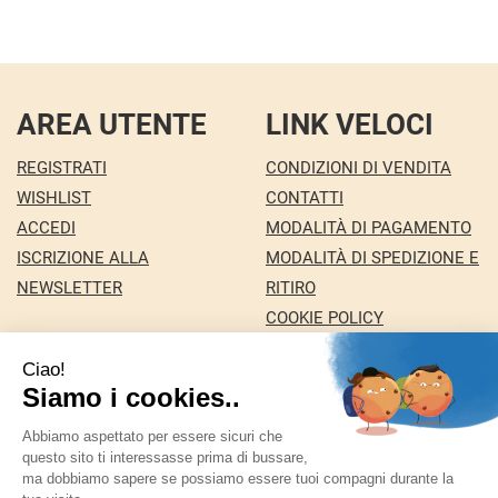
AREA UTENTE
LINK VELOCI
REGISTRATI
CONDIZIONI DI VENDITA
WISHLIST
CONTATTI
ACCEDI
MODALITÀ DI PAGAMENTO
ISCRIZIONE ALLA
MODALITÀ DI SPEDIZIONE E
NEWSLETTER
RITIRO
COOKIE POLICY
INFORMATIVA PRIVACY
Farmacia Nuova snc dei Dottori Marco e
Giuseppina Fortini
- Via Italia 72 24068 Seriate (BG)
marforti@tin.it
|
Tel.: 035294031
| P.Iva: 03258590169 |