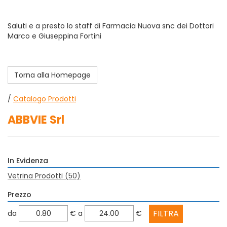
Saluti e a presto lo staff di Farmacia Nuova snc dei Dottori
Marco e Giuseppina Fortini
Torna alla Homepage
/
Catalogo Prodotti
ABBVIE Srl
In Evidenza
Vetrina Prodotti
(50)
Prezzo
filtra
filtra
da
€
a
€
da
a