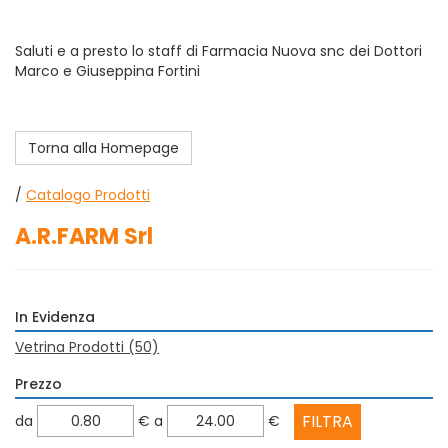
Saluti e a presto lo staff di Farmacia Nuova snc dei Dottori
Marco e Giuseppina Fortini
Torna alla Homepage
/
Catalogo Prodotti
A.R.FARM Srl
In Evidenza
Vetrina Prodotti
(50)
Prezzo
filtra
filtra
da
€
a
€
da
a