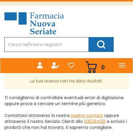
Passa
al
Farmacia
contenuto
Nuova
principale
Cerca
Prodotto
Cerca Prodotto
prodotti
0
inseriti
La tua ricerca non ha dato risultati.
Ti consigliamo di controllare eventuali errori di digitazione
oppure prova a cercare un termine più generico.
Contattaci attraverso la nostra
pagina contatti
oppure
attraverso il nostro Servizio Clienti allo
035294031
e scrivici i
prodotti che non hai trovato, ti sapremo consigliare.