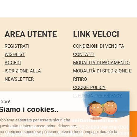
AREA UTENTE
LINK VELOCI
REGISTRATI
CONDIZIONI DI VENDITA
WISHLIST
CONTATTI
ACCEDI
MODALITÀ DI PAGAMENTO
ISCRIZIONE ALLA
MODALITÀ DI SPEDIZIONE E
NEWSLETTER
RITIRO
COOKIE POLICY
INFORMATIVA PRIVACY
Farmacia Nuova snc dei Dottori Marco e
Giuseppina Fortini
- Via Italia 72 24068 Seriate (BG)
marforti@tin.it
|
Tel.: 035294031
| P.Iva: 03258590169 |